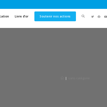
cation
Livre d’or
Soutenir nos actions
|
sans catégorie