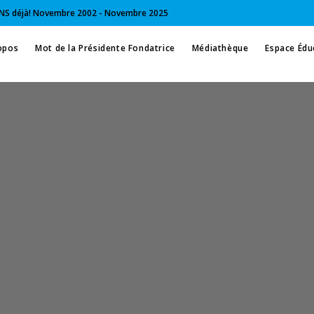
NS déjà! Novembre 2002 - Novembre 2025
opos
Mot de la Présidente Fondatrice
Médiathèque
Espace Édu