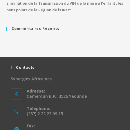
Elimination de la Transmission du VIH de la mère à l’enfant : les
bons points de la Région de l’Ouest.
Commentaires Récents
Contacts
Synergies Africaines
Adresse:
Cameroun B.P.: 3526 Yaoundé
Téléphone:
(237) 2 22 23 09 15
Fax: